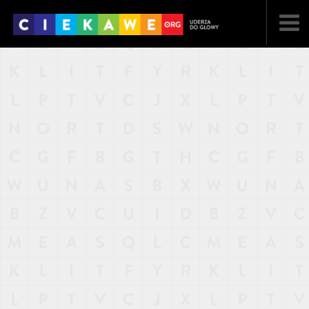
NAJNOWSZE
POPULARNE
LOSOWE
A
ARTYKUŁY
F
FILMY
G
GALERIA
REGULAMIN
KONTAKT