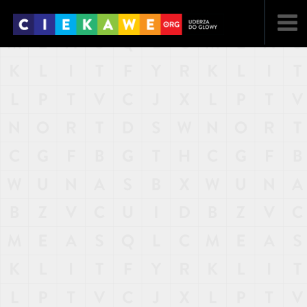
NAJNOWSZE
POPULARNE
LOSOWE
A
ARTYKUŁY
F
FILMY
G
GALERIA
REGULAMIN
KONTAKT