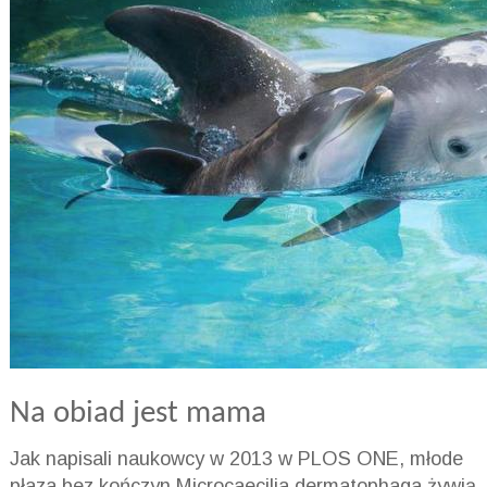
Na obiad
jest mama
Jak napisali naukowcy w 2013 w PLOS ONE,
młode
płaza bez kończyn
Microcaecilia
dermatophaga
żywią