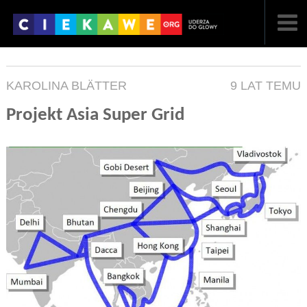
NAJNOWSZE
KAROLINA BLÄTTER
9 LAT TEMU
POPULARNE
Projekt Asia Super Grid
LOSOWE
A
ARTYKUŁY
F
FILMY
G
GALERIA
REGULAMIN
KONTAKT