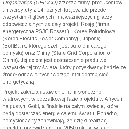
Organization (GEIDCO)
zrzesza firmy, producentów i
uniwersytety z 14 różnych krajów, ale przede
wszystkim 4 głównych i najważniejszych graczy
odpowiedzialnych za cały projekt: Rosję (firma
energetyczna PSJC Rosseti), Koreę Południową
(Korea Electric Power Company) , Japonię
(SoftBank, którego szef jest autorem całego
pomysłu) oraz Chiny (State Grid Corporation of
China). Jej celem jest dostarczenie prądu we
wszystkie rejony świata, który pozyskiwany będzie ze
źródeł odnawialnych tworząc inteligentną sieć
energetyczną.
Projekt zakłada ustawienie farm słoneczno-
wiatrowych, w początkowej fazie projektu w Afryce i
na pustyni Gobi, a finalnie na całym świecie, które
będą dostarczać energię całemu światu. Ponadto,
pomysłodawcy zapewniają, że dzięki realizacji
projektu, przewidzianej na 2050 rok, są w stanie