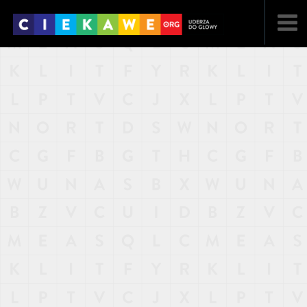
NAJNOWSZE
POPULARNE
LOSOWE
A
ARTYKUŁY
F
FILMY
G
GALERIA
REGULAMIN
KONTAKT