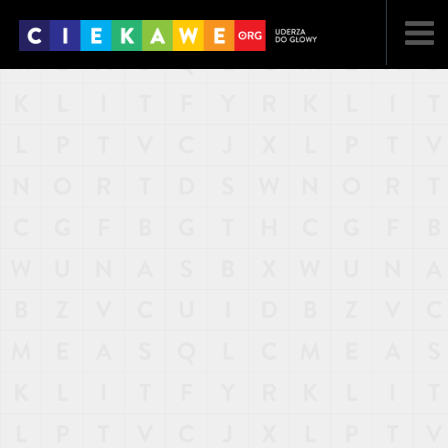
NAJNOWSZE
POPULARNE
LOSOWE
A
ARTYKUŁY
F
FILMY
G
GALERIA
REGULAMIN
KONTAKT