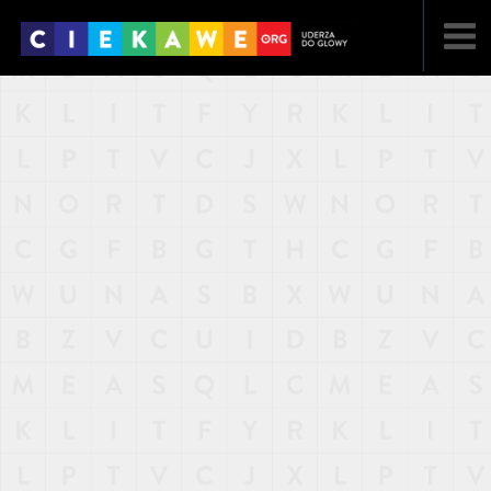
NAJNOWSZE
POPULARNE
LOSOWE
A
ARTYKUŁY
F
FILMY
G
GALERIA
REGULAMIN
KONTAKT