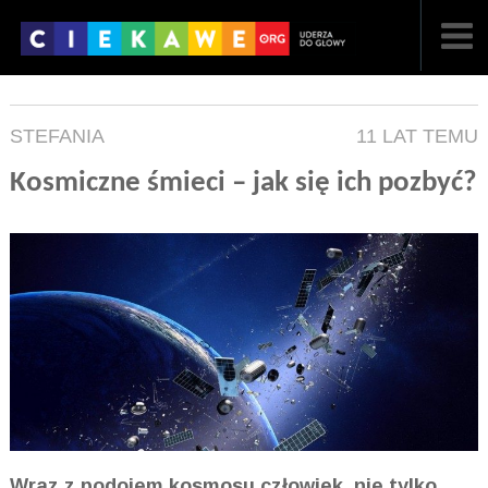
NAJNOWSZE
STEFANIA
11 LAT TEMU
POPULARNE
Kosmiczne śmieci – jak się ich pozbyć?
LOSOWE
A
ARTYKUŁY
F
FILMY
G
GALERIA
REGULAMIN
KONTAKT
Wraz z podojem kosmosu człowiek, nie tylko