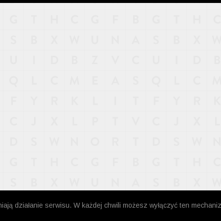
niają działanie serwisu. W każdej chwili możesz wyłączyć ten mechani