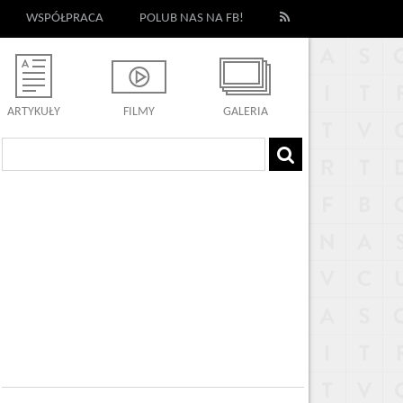
WSPÓŁPRACA
POLUB NAS NA FB!
ARTYKUŁY
FILMY
GALERIA