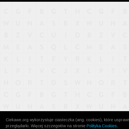
NAJNOWSZE
POPULARNE
LOSOWE
A
ARTYKUŁY
F
FILMY
G
GALERIA
REGULAMIN
KONTAKT
Ciekawe.org wykorzystuje ciasteczka (ang. cookies), które uspraw
przeglądarki. Więcej szczegołów na stronie
Polityka Cookies
.