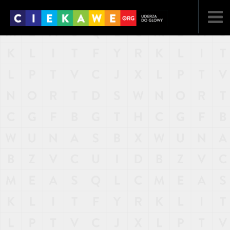
NAJNOWSZE
POPULARNE
LOSOWE
A
ARTYKUŁY
F
FILMY
G
GALERIA
REGULAMIN
KONTAKT