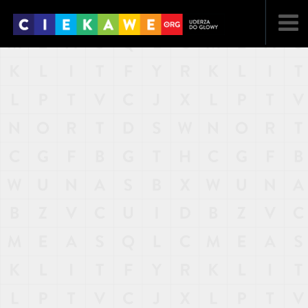
NAJNOWSZE
POPULARNE
LOSOWE
A
ARTYKUŁY
F
FILMY
G
GALERIA
REGULAMIN
KONTAKT