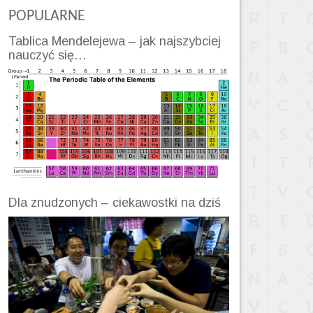
POPULARNE
Tablica Mendelejewa – jak najszybciej
nauczyć się…
Dla znudzonych – ciekawostki na dziś