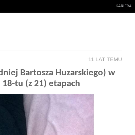
KARIERA
11 LAT TEMU
dniej Bartosza Huzarskiego) w
 18-tu (z 21) etapach