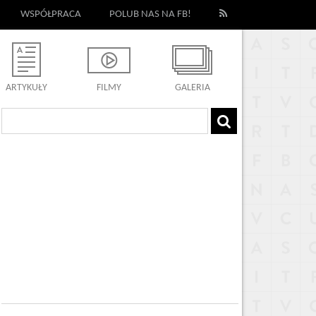
WSPÓŁPRACA
POLUB NAS NA FB!
ARTYKUŁY
FILMY
GALERIA