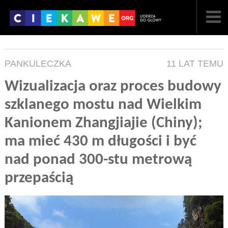
NAJNOWSZE
PANKULECZKA
11 LAT TEMU
POPULARNE
Wizualizacja oraz proces budowy
LOSOWE
szklanego mostu nad Wielkim
A
ARTYKUŁY
Kanionem Zhangjiajie (Chiny);
ma mieć 430 m długości i być
F
FILMY
nad ponad 300-stu metrową
G
GALERIA
przepaścią
REGULAMIN
KONTAKT