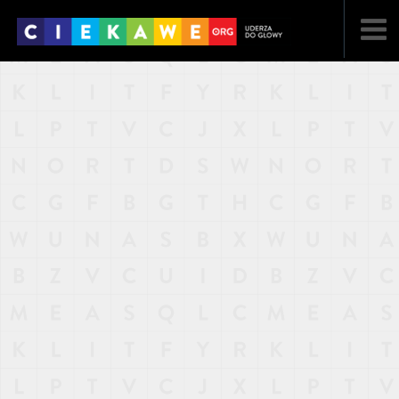
NAJNOWSZE
POPULARNE
LOSOWE
A
ARTYKUŁY
F
FILMY
G
GALERIA
REGULAMIN
KONTAKT