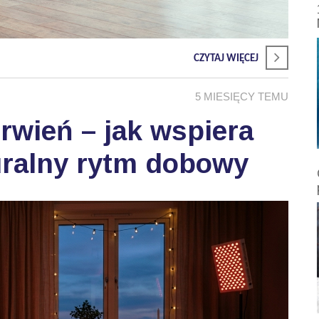
CZYTAJ WIĘCEJ
5 MIESIĘCY TEMU
wień – jak wspiera
uralny rytm dobowy