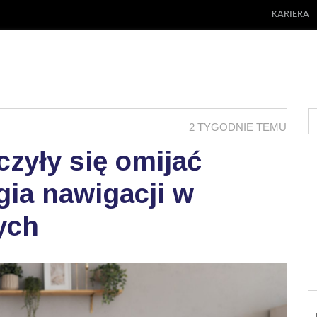
KARIERA
2 TYGODNIE TEMU
zyły się omijać
ia nawigacji w
ych