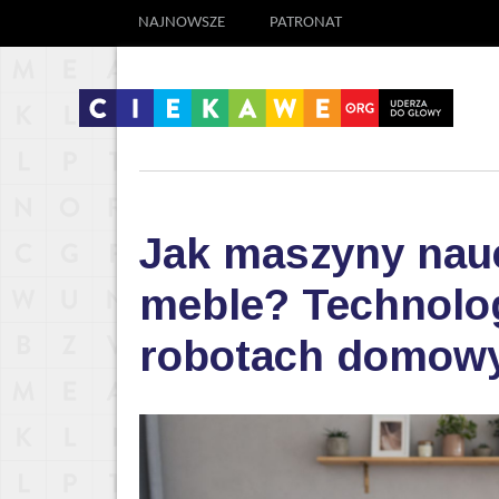
NAJNOWSZE
PATRONAT
Jak maszyny nauc
meble? Technolog
robotach domow