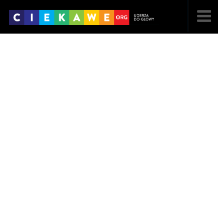
NAJNOWSZE
POPULARNE
LOSOWE
A
ARTYKUŁY
F
FILMY
G
GALERIA
REGULAMIN
KONTAKT