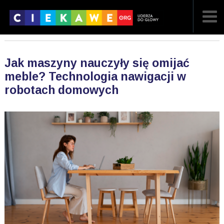
NAJNOWSZE
Jak maszyny nauczyły się omijać
POPULARNE
meble? Technologia nawigacji w
robotach domowych
LOSOWE
A
ARTYKUŁY
F
FILMY
G
GALERIA
REGULAMIN
KONTAKT