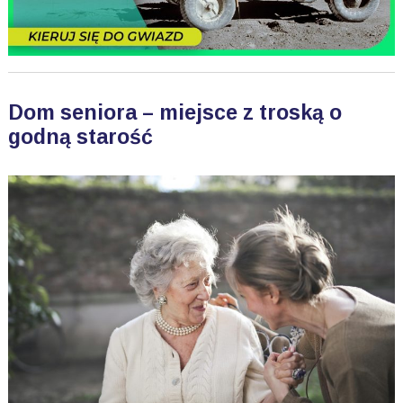
Dom seniora – miejsce z troską o
godną starość