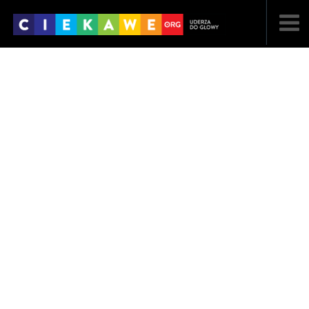
NAJNOWSZE
POPULARNE
LOSOWE
A
ARTYKUŁY
F
FILMY
G
GALERIA
REGULAMIN
KONTAKT