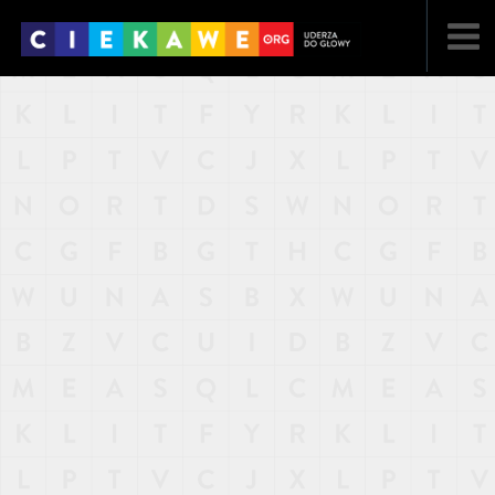
NAJNOWSZE
POPULARNE
LOSOWE
A
ARTYKUŁY
F
FILMY
G
GALERIA
REGULAMIN
KONTAKT