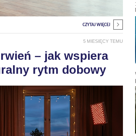
CZYTAJ WIĘCEJ
5 MIESIĘCY TEMU
wień – jak wspiera
uralny rytm dobowy