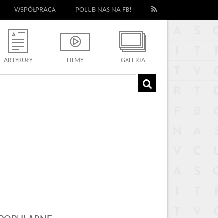
WSPÓŁPRACA
POLUB NAS NA FB!
ARTYKUŁY
FILMY
GALERIA