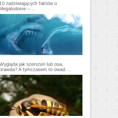
10 zadziwiających faktów o
Megalodonie –…
Wygląda jak szerszeń lub osa,
prawda? A tymczasem to owad…