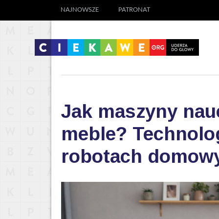
NAJNOWSZE
PATRONAT
Jak maszyny nauc
meble? Technolog
robotach domow