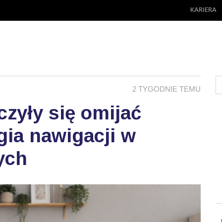
KARIERA
2 TYGODNIE TEMU
zyły się omijać
ia nawigacji w
ych