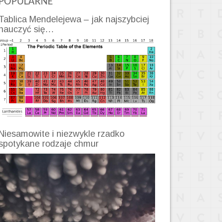
POPULARNE
Tablica Mendelejewa – jak najszybciej
nauczyć się…
Niesamowite i niezwykle rzadko
spotykane rodzaje chmur