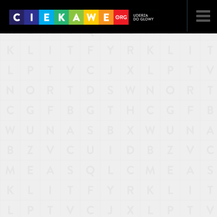
NAJNOWSZE
POPULARNE
LOSOWE
A
ARTYKUŁY
F
FILMY
G
GALERIA
REGULAMIN
KONTAKT