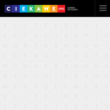
NAJNOWSZE
POPULARNE
LOSOWE
A
ARTYKUŁY
F
FILMY
G
GALERIA
REGULAMIN
KONTAKT