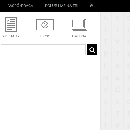
WSPÓŁPRACA
POLUB NAS NA FB!
ARTYKUŁY
FILMY
GALERIA