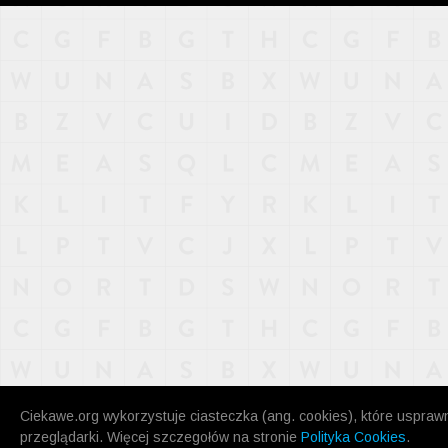
NAJNOWSZE
POPULARNE
LOSOWE
A
ARTYKUŁY
F
FILMY
G
GALERIA
REGULAMIN
KONTAKT
Ciekawe.org wykorzystuje ciasteczka (ang. cookies), które uspraw
przeglądarki. Więcej szczegołów na stronie
Polityka Cookies
.