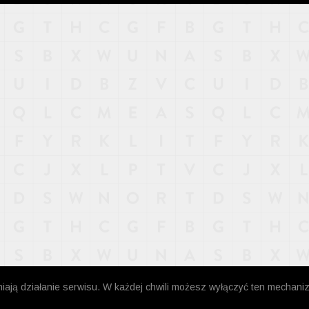
niają działanie serwisu. W każdej chwili możesz wyłączyć ten mechani