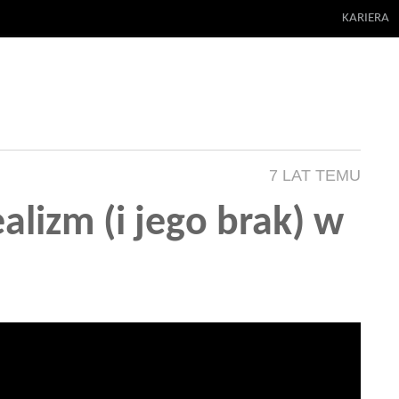
KARIERA
7 LAT TEMU
alizm (i jego brak) w