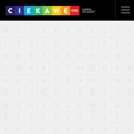
NAJNOWSZE
POPULARNE
LOSOWE
A
ARTYKUŁY
F
FILMY
G
GALERIA
REGULAMIN
KONTAKT