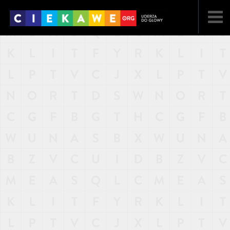
NAJNOWSZE
POPULARNE
LOSOWE
A
ARTYKUŁY
F
FILMY
G
GALERIA
REGULAMIN
KONTAKT