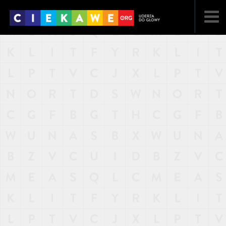
NAJNOWSZE
POPULARNE
LOSOWE
A
ARTYKUŁY
F
FILMY
G
GALERIA
REGULAMIN
KONTAKT