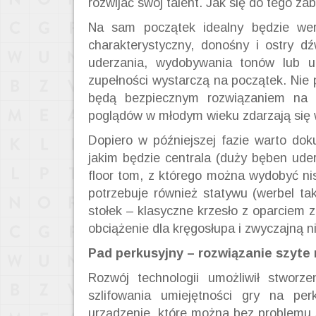
rozwijać swój talent. Jak się do tego za
Na sam początek idealny będzie wer
charakterystyczny, donośny i ostry d
uderzania, wydobywania tonów lub ut
zupełności wystarczą na początek. Nie
będą bezpiecznym rozwiązaniem na w
poglądów w młodym wieku zdarzają się w
Dopiero w późniejszej fazie warto do
jakim będzie centrala (duży bęben ude
floor tom, z którego można wydobyć nis
potrzebuje również statywu (werbel t
stołek – klasyczne krzesło z oparciem z
obciążenie dla kręgosłupa i zwyczajną 
Pad perkusyjny – rozwiązanie szyte 
Rozwój technologii umożliwił stworz
szlifowania umiejętności gry na per
urządzenie, które można bez problemu