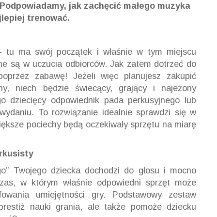
. Podpowiadamy, jak zachęcić małego muzyka
jlepiej trenować.
– tu ma swój początek i właśnie w tym miejscu
ane są w uczucia odbiorców. Jak zatem dotrzeć do
 poprzez zabawę! Jeżeli więc planujesz zakupić
y, niech będzie świecący, grający i najeżony
ego dziecięcy odpowiednik pada perkusyjnego lub
ydaniu. To rozwiązanie idealnie sprawdzi się w
iększe pociechy będą oczekiwały sprzętu na miarę
rkusisty
go” Twojego dziecka dochodzi do głosu i mocno
 czas, w którym właśnie odpowiedni sprzęt może
fowania umiejętności gry. Podstawowy zestaw
 prestiż nauki grania, ale także pomoże dziecku