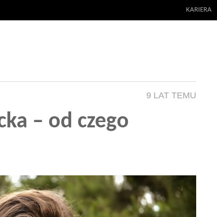
KARIERA
9 LAT TEMU
cka – od czego