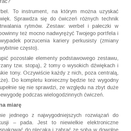
brać?
bel. To instrument, na którym można uzyskać
źwięk. Sprawdza się do ćwiczeń różnych technik
rwalania rytmów. Zestaw: werbel i pałeczki w
 powinny też mocno nadwyrężyć Twojego portfela i
ypadek porzucenia kariery perkusisty (zmiany
ybitnie często).
kupić pozostałe elementy podstawowego zestawu,
rzany tzw. stopą), 2 tomy o wysokich dźwiękach i
kie tony. Oczywiście każdy z nich, poza centralą,
akże). Do kompletu konieczny będzie też wygodny
upełnie się nie sprawdzi, ze względu na zbyt duże
niewygodę podczas wielogodzinnych ćwiczeń.
na miarę
enie jednego z najwygodniejszych rozwiązań do
kusji – pada. Jest to niewielkie elektroniczne
 spakować do plecaka i zabrać ze sobą w dowolne