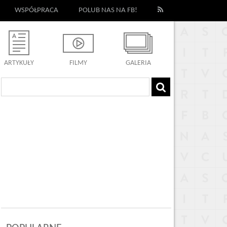
WSPÓŁPRACA
POLUB NAS NA FB!
ARTYKUŁY
FILMY
GALERIA