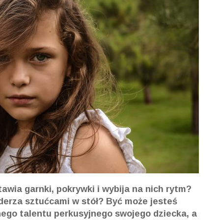
awia garnki, pokrywki i wybija na nich rytm?
derza sztućcami w stół? Być może jesteś
ego talentu perkusyjnego swojego dziecka, a