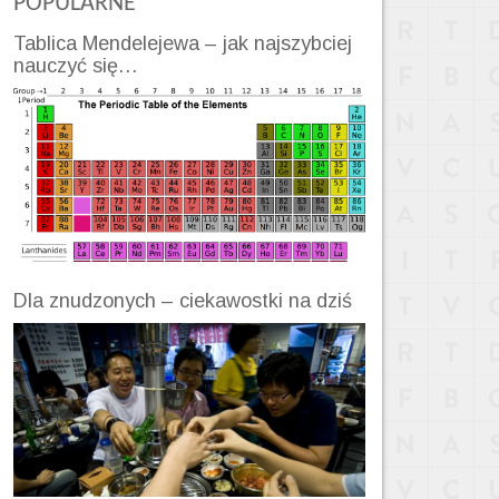
POPULARNE
Tablica Mendelejewa – jak najszybciej
nauczyć się…
Dla znudzonych – ciekawostki na dziś