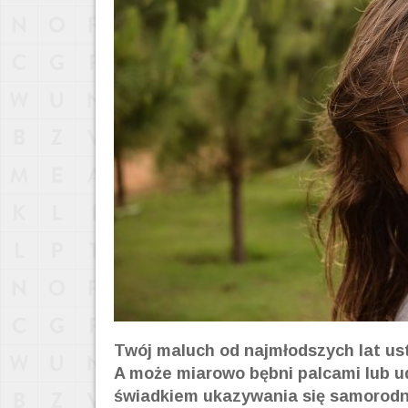
Twój maluch od najmłodszych lat ust
A może miarowo bębni palcami lub u
świadkiem ukazywania się samorodn