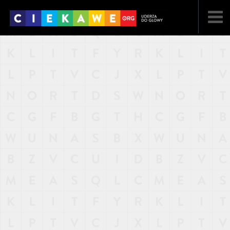
NAJNOWSZE
POPULARNE
LOSOWE
A
ARTYKUŁY
F
FILMY
G
GALERIA
REGULAMIN
KONTAKT