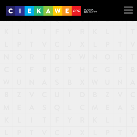
NAJNOWSZE
POPULARNE
LOSOWE
A
ARTYKUŁY
F
FILMY
G
GALERIA
REGULAMIN
KONTAKT