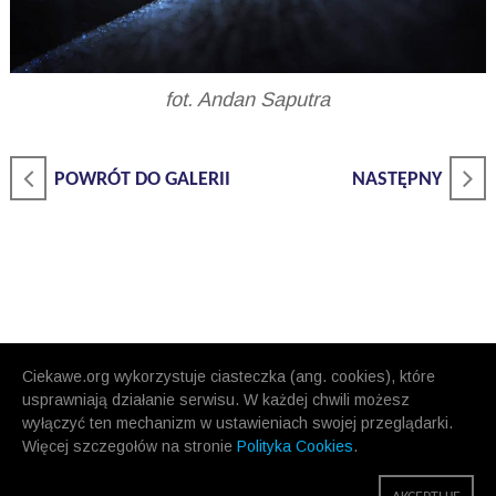
fot. Andan Saputra
POWRÓT DO GALERII
NASTĘPNY
Ciekawe.org wykorzystuje ciasteczka (ang. cookies), które
usprawniają działanie serwisu. W każdej chwili możesz
wyłączyć ten mechanizm w ustawieniach swojej przeglądarki.
Więcej szczegołów na stronie
Polityka Cookies
.