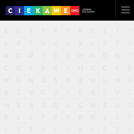
NAJNOWSZE
POPULARNE
LOSOWE
A
ARTYKUŁY
F
FILMY
G
GALERIA
REGULAMIN
KONTAKT