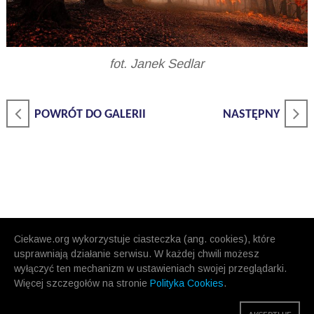
fot. Janek Sedlar
POWRÓT DO GALERII
NASTĘPNY
Ciekawe.org wykorzystuje ciasteczka (ang. cookies), które
usprawniają działanie serwisu. W każdej chwili możesz
wyłączyć ten mechanizm w ustawieniach swojej przeglądarki.
Więcej szczegołów na stronie
Polityka Cookies
.