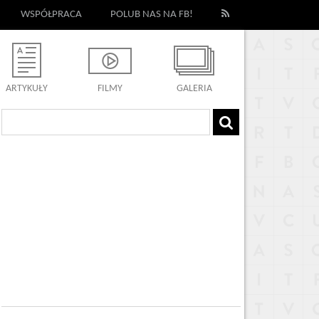
WSPÓŁPRACA
POLUB NAS NA FB!
ARTYKUŁY
FILMY
GALERIA