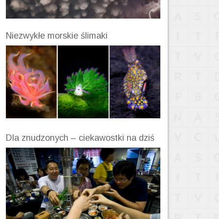
Niezwykłe morskie ślimaki
Dla znudzonych – ciekawostki na dziś