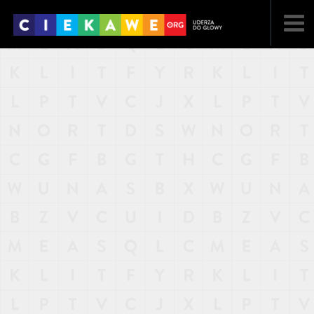
NAJNOWSZE
POPULARNE
LOSOWE
A
ARTYKUŁY
F
FILMY
G
GALERIA
REGULAMIN
KONTAKT