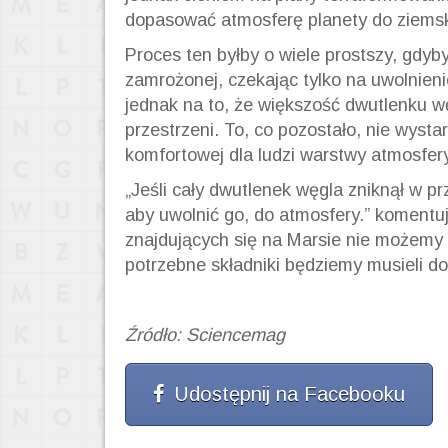
dopasować atmosferę planety do ziems
Proces ten byłby o wiele prostszy, gdyb
zamrożonej, czekając tylko na uwolnie
jednak na to, że większość dwutlenku w
przestrzeni. To, co pozostało, nie wysta
komfortowej dla ludzi warstwy atmosfery
„
Jeśli cały dwutlenek węgla zniknął w pr
aby uwolnić go, do atmosfery
.”
komentuj
znajdujących się na Marsie nie możem
potrzebne składniki będziemy musieli d
Źródło: Sciencemag
Udostępnij na Facebooku