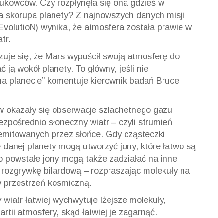
ukowców. Czy rozpłynęła się ona gdzieś w
a skorupa planety? Z najnowszych danych misji
volutioN) wynika, że atmosfera została prawie w
tr.
uje się, że Mars wypuścił swoją atmosferę do
 ją wokół planety. To główny, jeśli nie
na planecie
”
komentuje kierownik badań Bruce
w okazały się obserwacje szlachetnego gazu
bezpośrednio słoneczny
wiatr – czyli
strumień
emitowanych przez słońce. Gdy cząsteczki
 danej planety mogą utworzyć jony, które łatwo są
 powstałe jony mogą także zadziałać na inne
a rozgrywkę
bilardową – rozpraszając
molekuły na
 w przestrzeń kosmiczną.
 wiatr łatwiej wychwytuje lżejsze molekuły,
tii atmosfery, skąd łatwiej je zagarnąć.