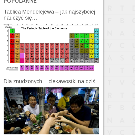
POPULARNE
Tablica Mendelejewa – jak najszybciej
nauczyć się…
Dla znudzonych – ciekawostki na dziś