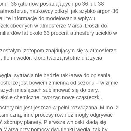
onu- 38 (atomów posiadających po 36 lub 38
atmosferze, naukowcy odkryli jak szybko argon-36
tali te informacje do modelowania wpływu
czek obecnych w atmosferze Marsa. Doszli do
miliardów lat około 66 procent atmosfery uciekło w
ozostałym izotopom znajdującym się w atmosferze
 tlen i wodór, które tworzą istotne dla życia
la, sytuacja nie będzie tak łatwa do opisania,
mosferze jest bowiem zmienna od
sezonu – w
zimie
szych miesiącach sublimować się do pary.
eakcje chemiczne, tworząc nowe cząsteczki.
fery nie jest jeszcze w pełni rozwiązana. Mimo iż
osmiczną, inne procesy również mogły odgrywać
ć skorupy planety. Pierwsze wnioski kładą się
a
Marsa przy pomocy dwutlenku węgla, tak by