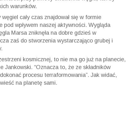
kich warunków.
y węgiel cały czas znajdował się w formie
nie pod wpływem naszej aktywności. Wygląda
ęgla Marsa zniknęła na dobre gdzieś w
rcza zaś do stworzenia wystarczająco grubej i
.
zestrzeni kosmicznej, to nie ma go już na planecie,
e Jankowski.
“
Oznacza to, że ze składników
y dokonać procesu
terraformowania
”
. Jak widać,
owieść na planetę sami.