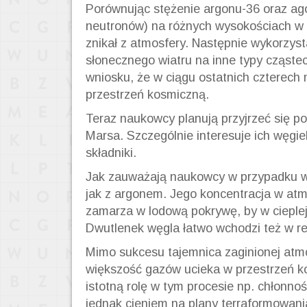
Porównując stężenie argonu-36 oraz ag
neutronów) na różnych wysokościach w 
znikał z atmosfery. Następnie wykorzys
słonecznego wiatru na inne typy cząste
wniosku, że w ciągu ostatnich czterech 
przestrzeń kosmiczną.
Teraz naukowcy planują przyjrzeć się p
Marsa. Szczególnie interesuje ich węgiel,
składniki.
Jak zauważają naukowcy w przypadku węg
jak z argonem. Jego koncentracja w at
zamarza w lodową pokrywę, by w cieplej
Dwutlenek węgla łatwo wchodzi też w r
Mimo sukcesu tajemnica zaginionej atmos
większość gazów ucieka w przestrzeń k
istotną rolę w tym procesie np. chłonnoś
jednak cieniem na plany
terraformowani