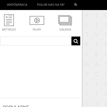
WSPÓŁPRACA
POLUB NAS NA FB!
ARTYKUŁY
FILMY
GALERIA