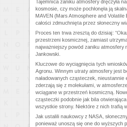
Tajemnica zaniku atmosfery dręczyła na
kosmosie, czy może pochłonęła ją skaln
MAVEN
(Mars
Atmosphere
and
Volatile
E
całości zdmuchnięta przez słoneczny wia
Proces ten trwa zresztą do dzisiaj:
“
Okaz
przestrzeni kosmicznej, zamiast utrzymać
najważniejszy powód zaniku atmosfery 
Jankowski.
Kluczowe do wyciągnięcia tych wnioskó
Agronu
. Winnym utraty atmosfery jest 
naładowanych cząsteczek, nieustannie 
zderzają się z molekułami, w atmosferze
wciągane w przestrzeń kosmiczną. Nowo
cząsteczki podobnie jak bila otwierając
wszystkie strony. Niektóre z nich trafią
Jak ustalili naukowcy z NASA, słoneczny
ponieważ unoszą się one do wyższych par