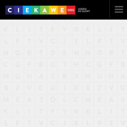
NAJNOWSZE
POPULARNE
LOSOWE
A
ARTYKUŁY
F
FILMY
G
GALERIA
REGULAMIN
KONTAKT