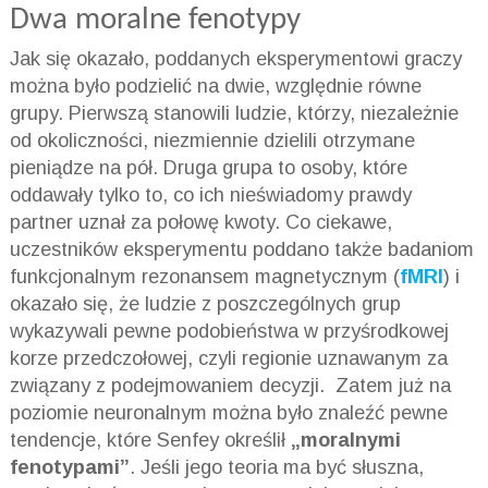
Dwa moralne fenotypy
Jak się okazało, poddanych eksperymentowi graczy
można było podzielić na dwie, względnie równe
grupy. Pierwszą stanowili ludzie, którzy, niezależnie
od okoliczności, niezmiennie dzielili otrzymane
pieniądze na pół. Druga grupa to osoby, które
oddawały tylko to, co ich nieświadomy prawdy
partner uznał za połowę kwoty. Co ciekawe,
uczestników eksperymentu poddano także badaniom
funkcjonalnym rezonansem magnetycznym (
fMRI
) i
okazało się, że ludzie z poszczególnych grup
wykazywali pewne podobieństwa w przyśrodkowej
korze przedczołowej, czyli regionie uznawanym za
związany z podejmowaniem decyzji. Zatem już na
poziomie neuronalnym można było znaleźć pewne
tendencje, które Senfey określił
„moralnymi
fenotypami”
. Jeśli jego teoria ma być słuszna,