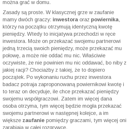
można grać w domu.
Zasady są proste. W klasycznej grze w zaufanie
mamy dwóch graczy:
inwestora
oraz
powiernika
,
którzy na początku otrzymują identyczną kwotę
pieniędzy. Wtedy to inicjatywa przechodzi w ręce
inwestora. Może on przekazać swojemu partnerowi
jedną trzecią swoich pieniędzy, może przekazać mu
połowę, a może nie oddać mu nic. Właściwie
oczywiste, że nie powinien mu nic oddawać, bo niby z
jakiej racji? Chociażby z takiej, że to dopiero
początek. Po wykonaniu ruchu przez inwestora
badacz potraja zaproponowaną powiernikowi kwotę i
to teraz on decyduje, ile chce przekazać pieniędzy
swojemu współgraczowi. Zatem im więcej dana
osoba otrzyma, tym więcej będzie mogła przekazać
swojemu partnerowi w następnej kolejce, a im
większe
zaufanie
pomiędzy graczami, tym więcej oni
zarabiają w całej rozgrywce.