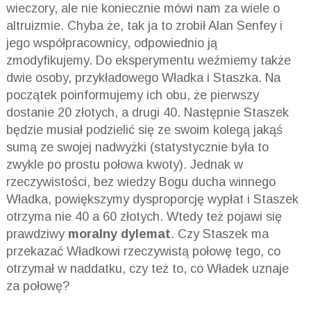
wieczory, ale nie koniecznie mówi nam za wiele o
altruizmie. Chyba że, tak ja to zrobił Alan Senfey i
jego współpracownicy, odpowiednio ją
zmodyfikujemy. Do eksperymentu weźmiemy także
dwie osoby, przykładowego Władka i Staszka. Na
początek poinformujemy ich obu, że pierwszy
dostanie 20 złotych, a drugi 40. Następnie Staszek
będzie musiał podzielić się ze swoim kolegą jakąś
sumą ze swojej nadwyżki (statystycznie była to
zwykle po prostu połowa kwoty). Jednak w
rzeczywistości, bez wiedzy Bogu ducha winnego
Władka, powiększymy dysproporcję wypłat i Staszek
otrzyma nie 40 a 60 złotych. Wtedy też pojawi się
prawdziwy
moralny dylemat
. Czy Staszek ma
przekazać Władkowi rzeczywistą połowę tego, co
otrzymał w naddatku, czy też to, co Władek uznaje
za połowę?