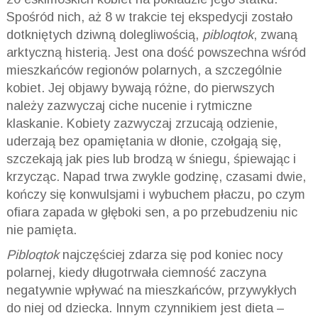
Spośród nich, aż 8 w trakcie tej ekspedycji zostało
dotkniętych dziwną dolegliwością,
pibloqtok
, zwaną
arktyczną histerią. Jest ona dość powszechna wśród
mieszkańców regionów polarnych, a szczególnie
kobiet. Jej objawy bywają różne, do pierwszych
należy zazwyczaj ciche nucenie i rytmiczne
klaskanie. Kobiety zazwyczaj zrzucają odzienie,
uderzają bez opamiętania w dłonie, czołgają się,
szczekają jak pies lub brodzą w śniegu, śpiewając i
krzycząc. Napad trwa zwykle godzinę, czasami dwie,
kończy się konwulsjami i wybuchem płaczu, po czym
ofiara zapada w głęboki sen, a po przebudzeniu nic
nie pamięta.
Pibloqtok
najczęściej zdarza się pod koniec nocy
polarnej, kiedy długotrwała ciemność zaczyna
negatywnie wpływać na mieszkańców, przywykłych
do niej od dziecka. Innym czynnikiem jest dieta –