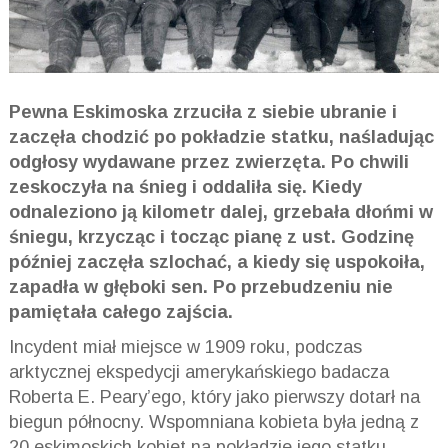
Pewna Eskimoska zrzuciła z siebie ubranie i
zaczęła chodzić po pokładzie statku, naśladując
odgłosy wydawane przez zwierzęta. Po chwili
zeskoczyła na śnieg i oddaliła się. Kiedy
odnaleziono ją kilometr dalej, grzebała dłońmi w
śniegu, krzycząc i tocząc pianę z ust. Godzinę
później zaczęła szlochać, a kiedy się uspokoiła,
zapadła w głęboki sen. Po przebudzeniu nie
pamiętała całego zajścia.
Incydent miał miejsce w 1909 roku, podczas
arktycznej ekspedycji amerykańskiego badacza
Roberta E. Peary’ego, który jako pierwszy dotarł na
biegun północny. Wspomniana kobieta była jedną z
20 eskimoskich kobiet na pokładzie jego statku.