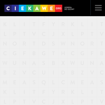
NAJNOWSZE
POPULARNE
LOSOWE
A
ARTYKUŁY
F
FILMY
G
GALERIA
REGULAMIN
KONTAKT