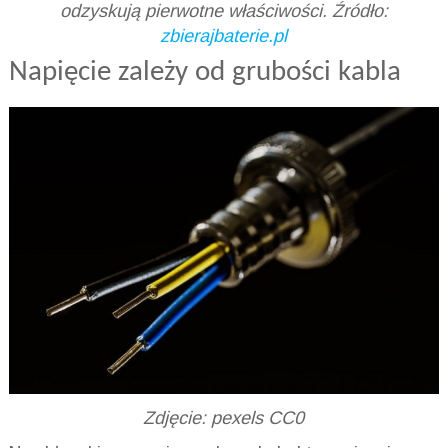
odzyskują pierwotne właściwości. Źródło:
zbierajbaterie.pl
Napięcie zależy od grubości kabla
Zdjęcie: pexels CC0