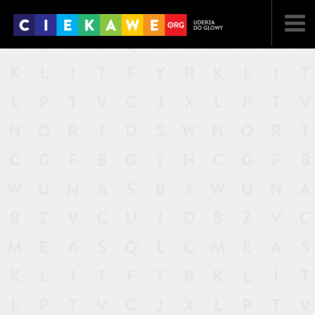
NAJNOWSZE
POPULARNE
LOSOWE
A
ARTYKUŁY
F
FILMY
G
GALERIA
REGULAMIN
KONTAKT