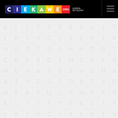
NAJNOWSZE
POPULARNE
LOSOWE
A
ARTYKUŁY
F
FILMY
G
GALERIA
REGULAMIN
KONTAKT