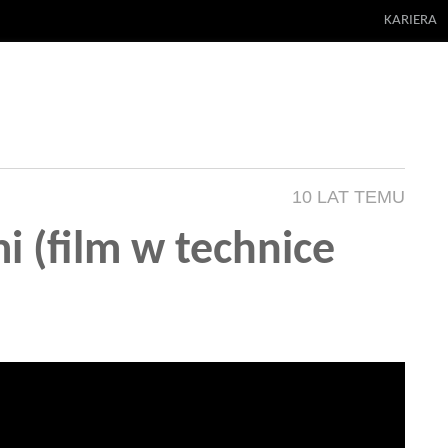
KARIERA
10 LAT TEMU
i (film w technice