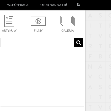
WSPÓŁPRACA
POLUB NAS NA FB!
ARTYKUŁY
FILMY
GALERIA