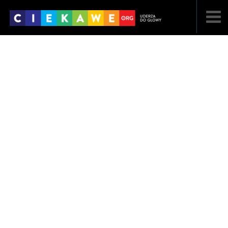
NAJNOWSZE
POPULARNE
LOSOWE
A
ARTYKUŁY
F
FILMY
G
GALERIA
REGULAMIN
KONTAKT