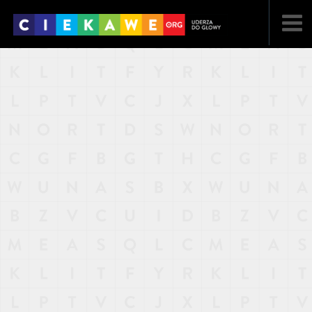
NAJNOWSZE
POPULARNE
LOSOWE
A
ARTYKUŁY
F
FILMY
G
GALERIA
REGULAMIN
KONTAKT