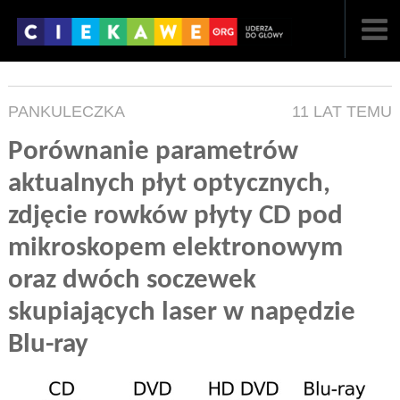
NAJNOWSZE
PANKULECZKA
11 LAT TEMU
POPULARNE
Porównanie parametrów
LOSOWE
aktualnych płyt optycznych,
A
ARTYKUŁY
zdjęcie rowków płyty CD pod
mikroskopem elektronowym
F
FILMY
oraz dwóch soczewek
G
GALERIA
skupiających laser w napędzie
REGULAMIN
Blu-ray
KONTAKT