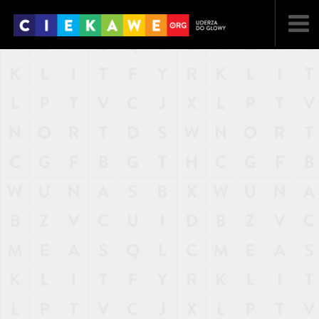
NAJNOWSZE
POPULARNE
LOSOWE
A
ARTYKUŁY
F
FILMY
G
GALERIA
REGULAMIN
KONTAKT