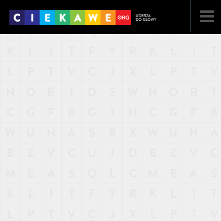
NAJNOWSZE
POPULARNE
LOSOWE
A
ARTYKUŁY
F
FILMY
G
GALERIA
REGULAMIN
KONTAKT