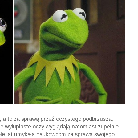
 a to za sprawą przeźroczystego podbrzusza,
ne wyłupiaste oczy wyglądają natomiast zupełnie
iele lat umykała naukowcom za sprawą swojego