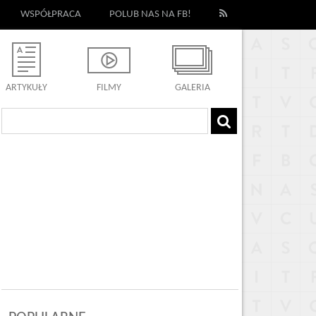
WSPÓŁPRACA
POLUB NAS NA FB!
ARTYKUŁY
FILMY
GALERIA