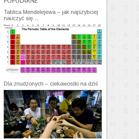
POPULARNE
Tablica Mendelejewa – jak najszybciej
nauczyć się…
Dla znudzonych – ciekawostki na dziś