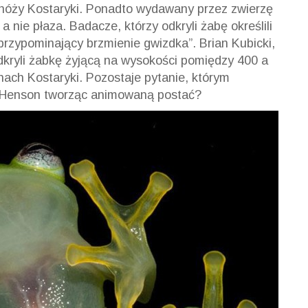
dnóży Kostaryki. Ponadto wydawany przez zwierzę
 nie płaza. Badacze, którzy odkryli żabę określili
przypominający brzmienie gwizdka”. Brian Kubicki,
dkryli żabkę żyjącą na wysokości pomiędzy 400 a
nach Kostaryki. Pozostaje pytanie, którym
n Henson tworząc animowaną postać?