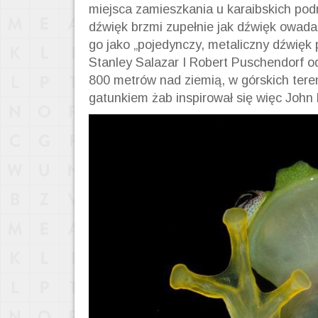
miejsca zamieszkania u karaibskich po
dźwięk brzmi zupełnie jak dźwięk owada a
go jako „pojedynczy, metaliczny dźwięk 
Stanley Salazar I Robert Puschendorf o
800 metrów nad ziemią, w górskich tere
gatunkiem żab inspirował się więc Joh