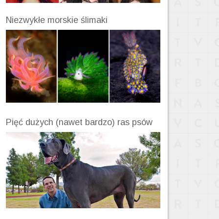
Niezwykłe morskie ślimaki
Pięć dużych (nawet bardzo) ras psów