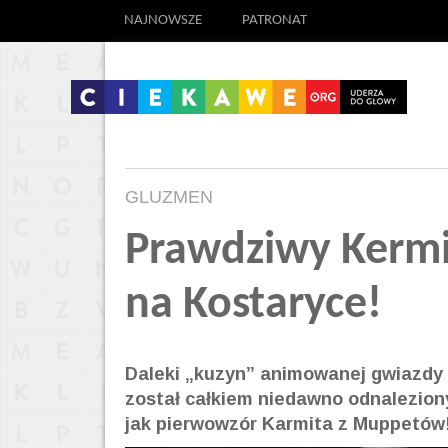
NAJNOWSZE
PATRONAT
GLUZMEN
Prawdziwy Kermit
na Kostaryce!
Daleki „kuzyn” animowanej gwiazdy 
został całkiem niedawno odnalezion
jak pierwowzór Karmita z Muppetów