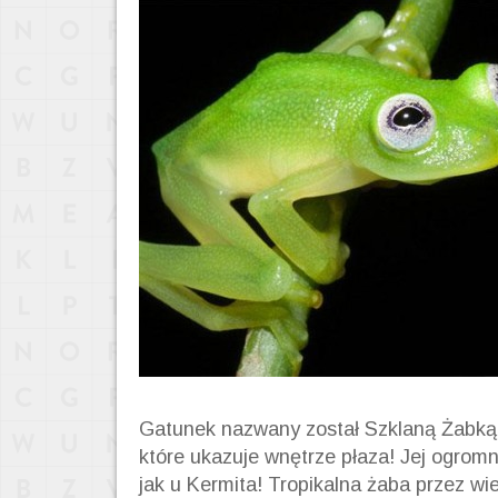
Gatunek nazwany został Szklaną Żabką,
które ukazuje wnętrze płaza! Jej ogrom
jak u Kermita! Tropikalna żaba przez w