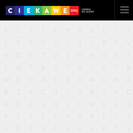
NAJNOWSZE
POPULARNE
LOSOWE
A
ARTYKUŁY
F
FILMY
G
GALERIA
REGULAMIN
KONTAKT