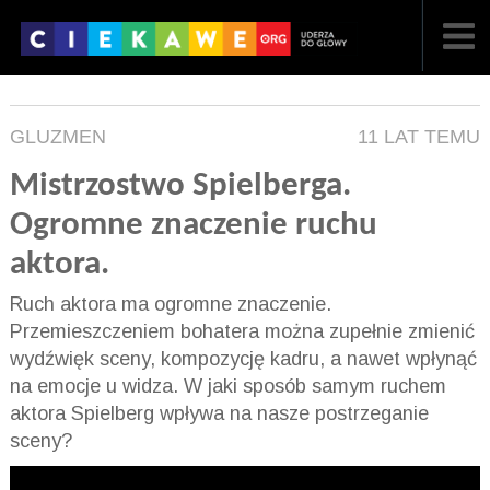
NAJNOWSZE
GLUZMEN
11 LAT TEMU
POPULARNE
Mistrzostwo Spielberga.
LOSOWE
Ogromne znaczenie ruchu
A
ARTYKUŁY
aktora.
F
FILMY
Ruch aktora ma ogromne znaczenie.
Przemieszczeniem bohatera można zupełnie zmienić
G
GALERIA
wydźwięk sceny, kompozycję kadru, a nawet wpłynąć
na emocje u widza. W jaki sposób samym ruchem
REGULAMIN
aktora Spielberg wpływa na nasze postrzeganie
sceny?
KONTAKT