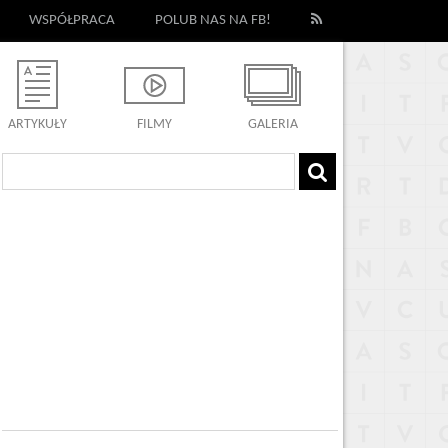
WSPÓŁPRACA
POLUB NAS NA FB!
ARTYKUŁY
FILMY
GALERIA