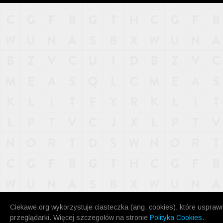
NAJNOWSZE
POPULARNE
LOSOWE
A
ARTYKUŁY
F
FILMY
G
GALERIA
REGULAMIN
KONTAKT
Ciekawe.org wykorzystuje ciasteczka (ang. cookies), które uspraw
przeglądarki. Więcej szczegołów na stronie
Polityka Cookies
.