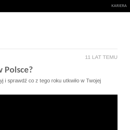
KARIERA
11 LAT TEMU
w Polsce?
zyj i sprawdź co z tego roku utkwiło w Twojej