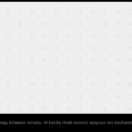
niają działanie serwisu. W każdej chwili możesz wyłączyć ten mechani