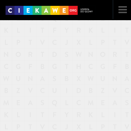
NAJNOWSZE
POPULARNE
LOSOWE
A
ARTYKUŁY
F
FILMY
G
GALERIA
REGULAMIN
KONTAKT