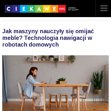
NAJNOWSZE
Jak maszyny nauczyły się omijać
POPULARNE
meble? Technologia nawigacji w
robotach domowych
LOSOWE
A
ARTYKUŁY
F
FILMY
G
GALERIA
REGULAMIN
KONTAKT