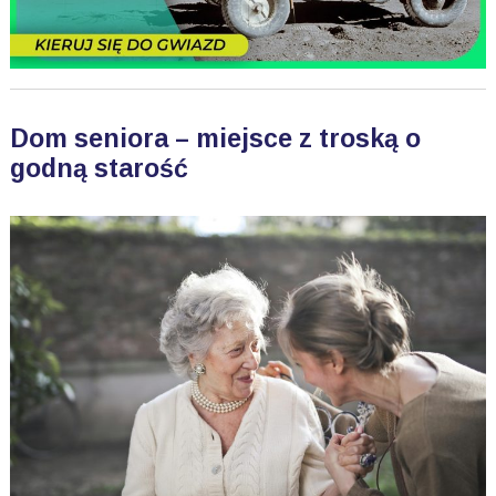
Dom seniora – miejsce z troską o
godną starość