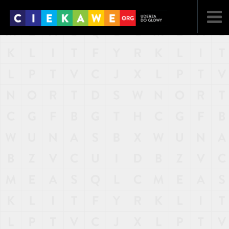
NAJNOWSZE
POPULARNE
LOSOWE
A
ARTYKUŁY
F
FILMY
G
GALERIA
REGULAMIN
KONTAKT