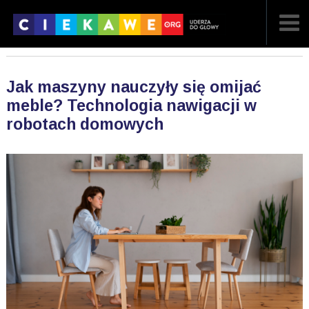
NAJNOWSZE
Jak maszyny nauczyły się omijać
POPULARNE
meble? Technologia nawigacji w
robotach domowych
LOSOWE
A
ARTYKUŁY
F
FILMY
G
GALERIA
REGULAMIN
KONTAKT