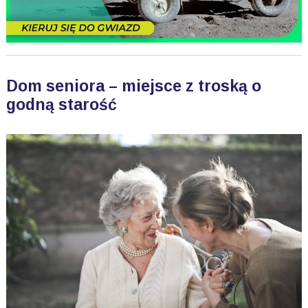
Dom seniora – miejsce z troską o
godną starość